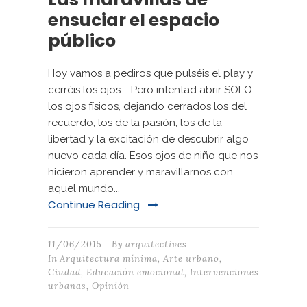
ensuciar el espacio
público
Hoy vamos a pediros que pulséis el play y
cerréis los ojos. Pero intentad abrir SOLO
los ojos físicos, dejando cerrados los del
recuerdo, los de la pasión, los de la
libertad y la excitación de descubrir algo
nuevo cada día. Esos ojos de niño que nos
hicieron aprender y maravillarnos con
aquel mundo...
Continue Reading
11/06/2015
By
arquitectives
In
Arquitectura mínima
,
Arte urbano
,
Ciudad
,
Educación emocional
,
Intervenciones
urbanas
,
Opinión