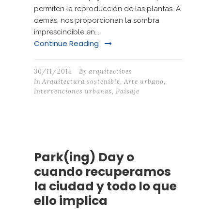
permiten la reproducción de las plantas. A
demás, nos proporcionan la sombra
imprescindible en...
Continue Reading
30/11/2015
By
arquitectives
In
Arquitectura sostenible
,
Arte urbano
,
Intervenciones urbanas
,
Paisaje
Park(ing) Day o
cuando recuperamos
la ciudad y todo lo que
ello implica