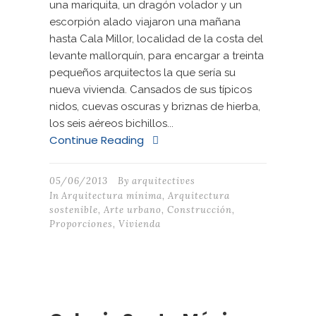
una mariquita, un dragón volador y un
escorpión alado viajaron una mañana
hasta Cala Millor, localidad de la costa del
levante mallorquín, para encargar a treinta
pequeños arquitectos la que sería su
nueva vivienda. Cansados de sus típicos
nidos, cuevas oscuras y briznas de hierba,
los seis aéreos bichillos...
Continue Reading
05/06/2013
By
arquitectives
In
Arquitectura mínima
,
Arquitectura
sostenible
,
Arte urbano
,
Construcción
,
Proporciones
,
Vivienda