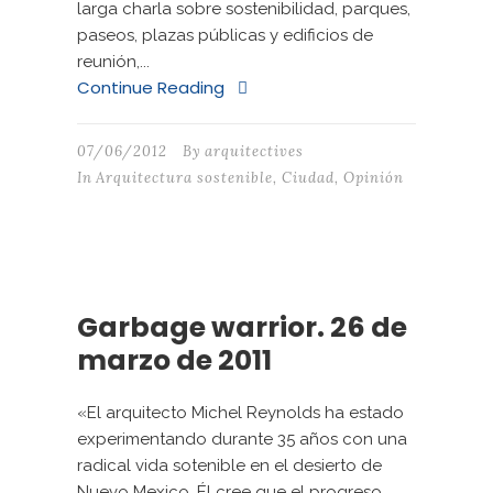
larga charla sobre sostenibilidad, parques,
paseos, plazas públicas y edificios de
reunión,...
Continue Reading
07/06/2012
By
arquitectives
In
Arquitectura sostenible
,
Ciudad
,
Opinión
Garbage warrior. 26 de
marzo de 2011
«El arquitecto Michel Reynolds ha estado
experimentando durante 35 años con una
radical vida sotenible en el desierto de
Nuevo Mexico. Él cree que el progreso