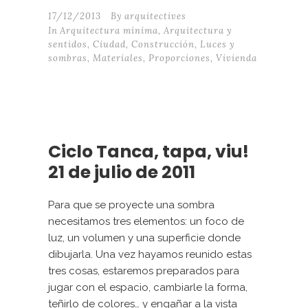
17/12/2013
By
arquitectives
In
Arquitectura mínima
,
Arquitectura y
sentidos
,
Ciudad
,
Construcción
,
Luces y
sombras
,
Materiales
,
Proporciones
,
Vivienda
Ciclo Tanca, tapa, viu!
21 de julio de 2011
Para que se proyecte una sombra
necesitamos tres elementos: un foco de
luz, un volumen y una superficie donde
dibujarla. Una vez hayamos reunido estas
tres cosas, estaremos preparados para
jugar con el espacio, cambiarle la forma,
teñirlo de colores… y engañar a la vista