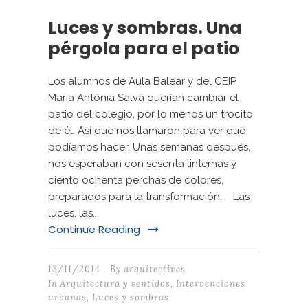
Luces y sombras. Una
pérgola para el patio
Los alumnos de Aula Balear y del CEIP
Maria Antònia Salvà querían cambiar el
patio del colegio, por lo menos un trocito
de él. Así que nos llamaron para ver qué
podíamos hacer. Unas semanas después,
nos esperaban con sesenta linternas y
ciento ochenta perchas de colores,
preparados para la transformación. Las
luces, las...
Continue Reading
13/11/2014
By
arquitectives
In
Arquitectura y sentidos
,
Intervenciones
urbanas
,
Luces y sombras