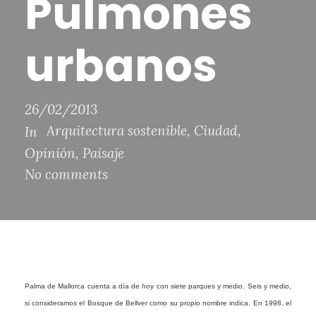
Pulmones
urbanos
26/02/2013
Arquitectura sostenible
,
Ciudad
,
In
Opinión
,
Paisaje
No comments
Palma de Mallorca cuenta a día de hoy con siete parques y medio. Seis y medio,
si consideramos el Bosque de Bellver como su propio nombre indica. En 1998, el