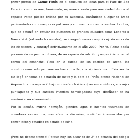
primer premio de
Carme Pinós
en el concurso de ideas para el Parc de Ses
Estacions supuso una, llamémosla, esperanza verde para una ciudad donde el
espacio verde público brillaba por su ausencia, limitándose a algunas áreas
pavimentadas con unas pocas palmeras y aun menos zonas de sombra. La obra,
que se esforzó en emular los pulmones de grandes ciudades como Londres o
Nueva York (salvando las escalas), se inauguró meses después –justo antes de
las elecciones- y concluyó definitivamente en el año 2000. Por fin, Palma podía
presumir de un parque urbano, de un espacio de relación y esparcimiento en el
centro del ensanche. Pero en la ciudad de los castillos de arena, las
construcciones solo permanecen hasta que llega la siguiente ola… Esta vez, la
ola llegó en forma de estación de metro y la obra de Pinós, premio Nacional de
Arquitectura, desapareció bajo un diseño clasicista (con sus surtidores, sus rejas
puntiagudas y sus castillos infantiles homologados) cuyo diseñador se ha
mantenido en el anonimato.
Por lo demás, mucho hormigón, grandes lagos e intentos frustrados de
corredores verdes que, tras años de discusión, continúan interrumpidos por
cementerios y estadios en estado de ruina.
¡Pero no desesperemos! Porque hoy, los alumnos de 2º de primaria del colegio