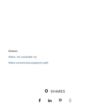
Enlaces:
Malmo, the sustainable city
Malmo environmental programme (pdf)
0
SHARES