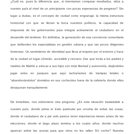
¿Cuál es, pues la diferencia que, si intentamos comparar resultados, sitúa a
nuestro país al nivel de un principiante con pocas esperanzas de progreso? Sin
lugar a dudas, es el concepto de ciudad como engranaje, la misma estructura
horizontal con que se llenan la boca nuestros políticos, la capacidad de
respuesta de los gobernantes para integrar activamente al ciudadano en el
desarrollo del territorio. En definitiva, la generación de esa conciencia comunitaria
que defienden los especialistas en gestión urbana y que tan pocos dirigentes
fomentan. Un sentimiento de identidad que lleva al respeto por el entorno y hace
de la ciudad un lugar cómodo, accesible y cercano; ése que incita a los padres y
madres de Malmö a educar a sus hijos con total libertad y autonomía, dejándolos
jugar solos en parques que aquí tacharíamos de trampas letales o
“abandonándolos” dormidos en sus cochecitos fuera de la cafetería donde ellos
desayunan tranquilamente.
De inmediato, nos sobreviene otra pregunta: ¿Es esta situación trasladable a
nuestro país, donde prima el éxito particular por encima de todas las cosas,
donde el ciudadano de a pie solo parece tener importancia meses antes de las
elecciones, donde el largo plazo termina a los cuatro años, donde muchos
aparcan sobre las aceras para que otros no les rallen SU coche? Nuestra