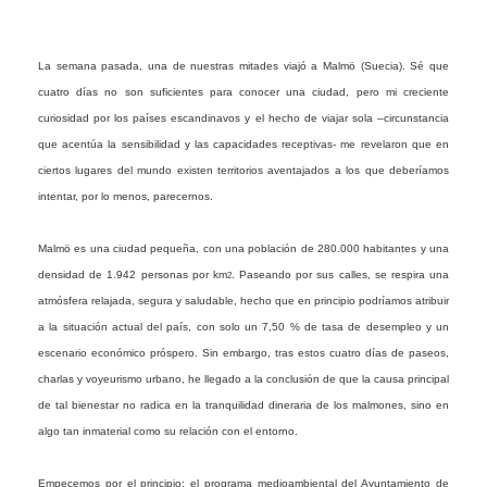
La semana pasada, una de nuestras mitades viajó a Malmö (Suecia). Sé que
cuatro días no son suficientes para conocer una ciudad, pero mi creciente
curiosidad por los países escandinavos y el hecho de viajar sola –circunstancia
que acentúa la sensibilidad y las capacidades receptivas- me revelaron que en
ciertos lugares del mundo existen territorios aventajados a los que deberíamos
intentar, por lo menos, parecernos.
Malmö es una ciudad pequeña, con una población de 280.000 habitantes y una
densidad de 1.942 personas por km
. Paseando por sus calles, se respira una
2
atmósfera relajada, segura y saludable, hecho que en principio podríamos atribuir
a la situación actual del país, con solo un 7,50 % de tasa de desempleo y un
escenario económico próspero. Sin embargo, tras estos cuatro días de paseos,
charlas y voyeurismo urbano, he llegado a la conclusión de que la causa principal
de tal bienestar no radica en la tranquilidad dineraria de los malmones, sino en
algo tan inmaterial como su relación con el entorno.
Empecemos por el principio: el programa medioambiental del Ayuntamiento de