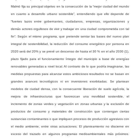
Malmö fija su principal objetivo en la consecución de la “mejor ciudad del mundo
en cuanto a desarrollo urbano sostenible”, entendiendo que ello depende de
“fuertes lazos entre gobernantes, ciudadanos, empresas, organizaciones y
demás actores orgullosos de vivir y trabajar en una ciudad comprometida con tal
fin”. Según el mismo programa, que pretende sentar las bases del nuevo plan
integral de sostenibilidad, la reducción del consumo energético por persona en
2020 será del 20% y se prevé un descenso de hasta el 30 % en el año 2030 (1),
plazo fijado para el funcionamiento íntegro del municipio a base de energías
renovables generadas a nivel local. Al contrario de lo que podría imaginarse, las
medidas propuestas para alcanzar estos ambiciosos resultados no se basan en
grandes avances tecnológicos ni en inversiones exorbitadas. Se plantean
modelos de ciudad densa, con la consecuente liberación de suelo agrícola, la
mejora de infraestructuras que favorezcan una movilidad sostenible, el
incremento de zonas verdes y vegetación en zonas urbanas y la exclusión de
productos de consumo y materiales de construcción que contengan ciertas
sustancias contaminantes o que impliquen procesos de producción agresivos con
el medio ambiente, entre otras actuaciones. El planteamiento no discierne en
exceso del trazado en algunos programas medioambientales más próximos.