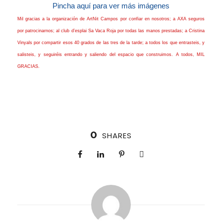
Pincha aquí para ver más imágenes
Mil gracias a la organización de ArtNit Campos por confiar en nosotros; a AXA seguros
por patrocinarnos; al club d’esplai Sa Vaca Roja por todas las manos prestadas; a Cristina
Vinyals por compartir esos 40 grados de las tres de la tarde; a todos los que entrasteis, y
salisteis, y seguiréis entrando y saliendo del espacio que construimos. A todos, MIL
GRACIAS.
0
SHARES