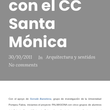
con el CC
Santa
Mónica
30/10/2011
Arquitectura y sentidos
In
No comments
Con el apoyo de
Sonsde Barcelona
, grupo de investigación de la Universidad
Pompeu Fabra, iniciamos el proyecto PALMASONA con cinco grupos de alumnos