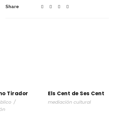
Share
mo Tirador
Els Cent de Ses Cent
LÓDROMO
ELS CENT DE
blico
/
mediación cultural
IRADOR
SES CENT
ión