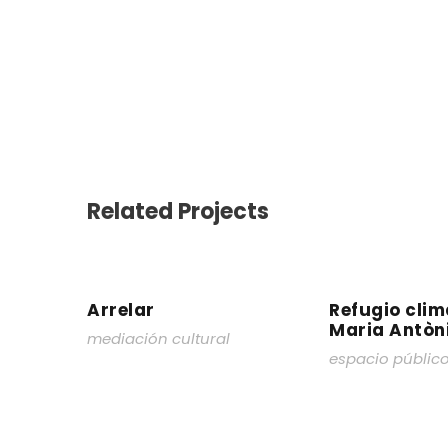
Related Projects
Arrelar
Refugio clim
Maria Antòn
ARRELAR
REFUG
mediación cultural
CLIMÁT
espacio públic
MARI
ANTÒN
SALV