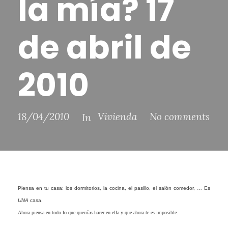
la mía? 17
de abril de
2010
18/04/2010
Vivienda
No comments
In
Piensa en tu casa: los dormitorios, la cocina, el pasillo, el salón comedor, … Es
UNA
casa.
Ahora piensa en todo lo que querrías hacer en ella y que ahora te es imposible…