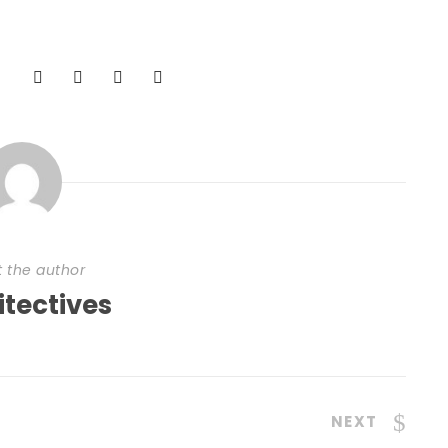
 the author
itectives
NEXT