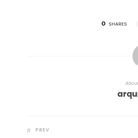
0
SHARES
About
arqu
PREV