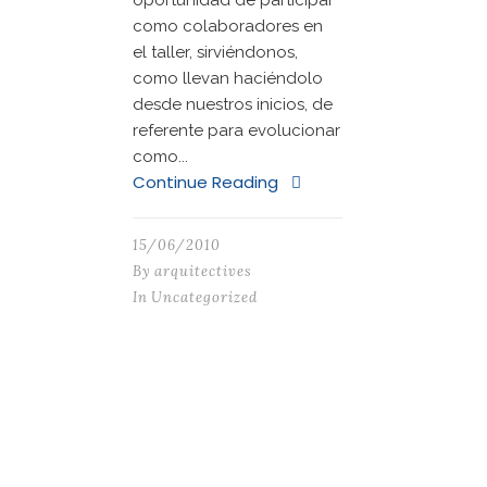
oportunidad de participar
como colaboradores en
el taller, sirviéndonos,
como llevan haciéndolo
desde nuestros inicios, de
referente para evolucionar
como...
Continue Reading
15/06/2010
By
arquitectives
In
Uncategorized