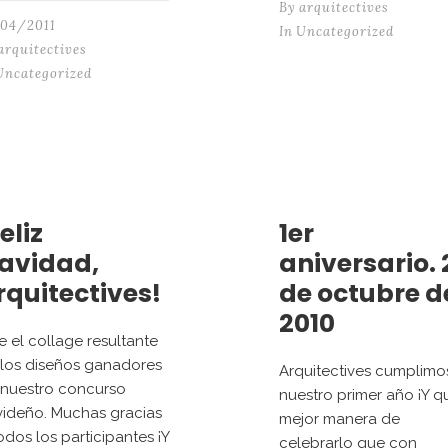
By
arquitectives
/04/2011
In
Uncategorized
arquitectives
Uncategorized
eliz
1er
avidad,
aniversario. 
rquitectives!
de octubre d
2010
e el collage resultante
los diseños ganadores
Arquitectives cumplimo
 nuestro concurso
nuestro primer año ¡Y q
ideño. Muchas gracias
mejor manera de
odos los participantes ¡Y
celebrarlo que con