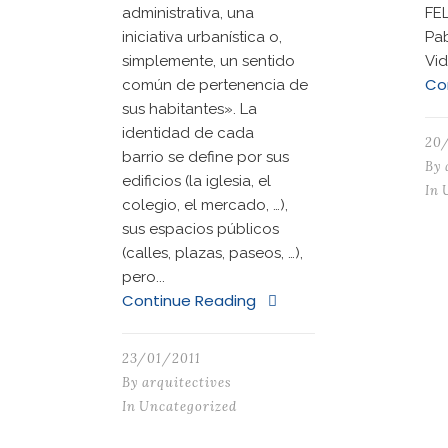
administrativa, una
FEL
iniciativa urbanística o,
Pa
simplemente, un sentido
Vid
Co
común de pertenencia de
sus habitantes». La
identidad de cada
20
barrio se define por sus
By
edificios (la iglesia, el
In
colegio, el mercado, …),
sus espacios públicos
(calles, plazas, paseos, …),
pero...
Continue Reading
23/01/2011
By
arquitectives
In
Uncategorized