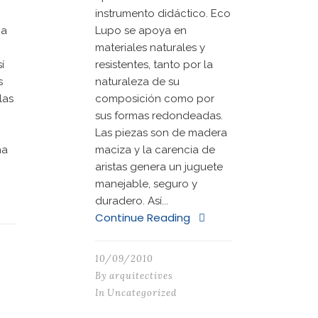
instrumento didáctico. Eco
 a
Lupo se apoya en
materiales naturales y
í
resistentes, tanto por la
s
naturaleza de su
las
composición como por
sus formas redondeadas.
Las piezas son de madera
na
maciza y la carencia de
aristas genera un juguete
.
manejable, seguro y
duradero. Así...
Continue Reading
10/09/2010
By
arquitectives
In
Uncategorized