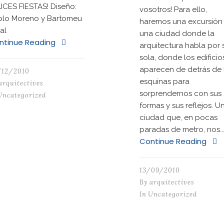
ICES FIESTAS! Diseño:
vosotros! Para ello,
blo Moreno y Bartomeu
haremos una excursión
al
una ciudad donde la
ntinue Reading
arquitectura habla por s
sola, donde los edificio
aparecen de detrás de 
/12/2010
esquinas para
arquitectives
sorprendernos con sus
Uncategorized
formas y sus reflejos. U
ciudad que, en pocas
paradas de metro, nos..
Continue Reading
13/09/2010
By
arquitectives
In
Uncategorized