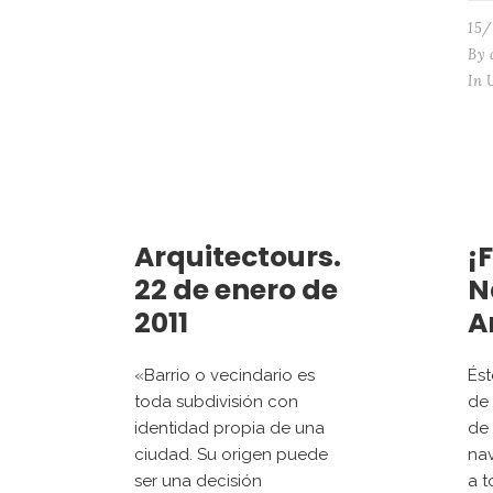
15
By
In
Arquitectours.
¡F
22 de enero de
N
2011
A
«Barrio o vecindario es
Ést
toda subdivisión con
de 
identidad propia de una
de
ciudad. Su origen puede
nav
ser una decisión
a t