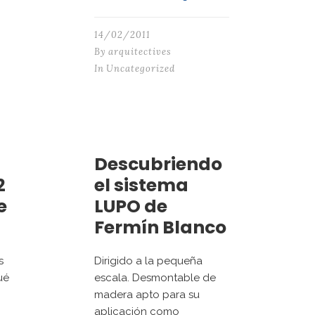
14/02/2011
By
arquitectives
In
Uncategorized
Descubriendo
2
el sistema
e
LUPO de
Fermín Blanco
s
Dirigido a la pequeña
ué
escala. Desmontable de
madera apto para su
aplicación como