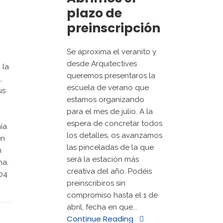
plazo de
preinscripción
Se aproxima el veranito y
desde Arquitectives
 la
queremos presentaros la
,
escuela de verano que
us
estamos organizando
para el mes de julio. A la
espera de concretar todos
ía
los detalles, os avanzamos
en
las pinceladas de la que
n
será la estación más
na.
creativa del año. Podéis
004
preinscribiros sin
compromiso hasta el 1 de
abril, fecha en que...
Continue Reading