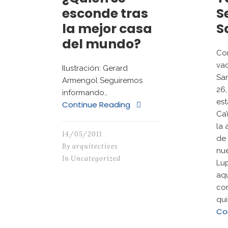
esconde tras
S
la mejor casa
S
del mundo?
Con
va
Ilustración: Gerard
San
Armengol Seguiremos
26,
informando…
est
Continue Reading
Ca’
la 
14/05/2011
de 
By
arquitectives
nue
In
Uncategorized
Lup
aqu
co
qui
Co