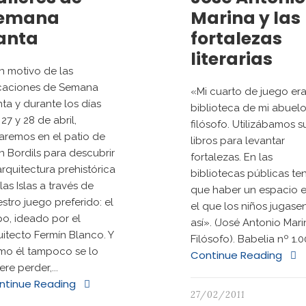
emana
Marina y las
anta
fortalezas
literarias
 motivo de las
caciones de Semana
«Mi cuarto de juego era
ta y durante los días
biblioteca de mi abuelo
 27 y 28 de abril,
filósofo. Utilizábamos s
aremos en el patio de
libros para levantar
n Bordils para descubrir
fortalezas. En las
arquitectura prehistórica
bibliotecas públicas ten
las Islas a través de
que haber un espacio 
stro juego preferido: el
el que los niños jugase
o, ideado por el
así». (José Antonio Mari
itecto Fermín Blanco. Y
Filósofo). Babelia nº 1.
mo él tampoco se lo
Continue Reading
ere perder,...
ntinue Reading
27/02/2011