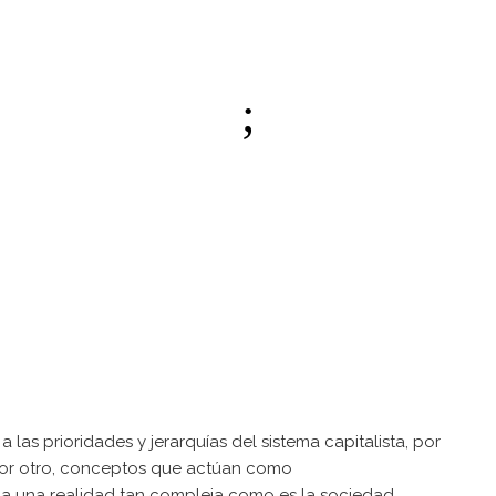
las prioridades y jerarquías del sistema capitalista, por
 por otro, conceptos que actúan como
a una realidad tan compleja como es la sociedad